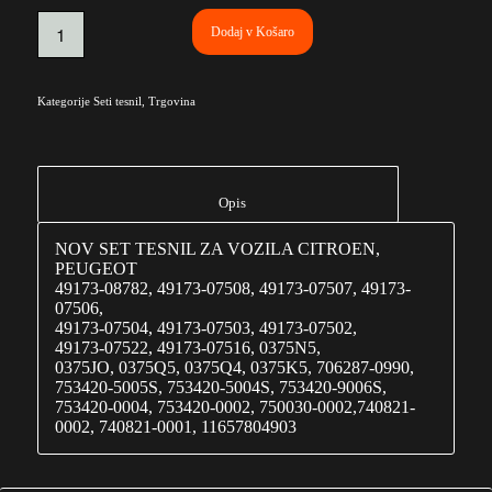
Dodaj v Košaro
Kategorije
Seti tesnil
,
Trgovina
						Opis					
NOV SET TESNIL ZA VOZILA CITROEN,
PEUGEOT
49173-08782, 49173-07508, 49173-07507, 49173-
07506,
49173-07504, 49173-07503, 49173-07502,
49173-07522, 49173-07516, 0375N5,
0375JO, 0375Q5, 0375Q4, 0375K5, 706287-0990,
753420-5005S, 753420-5004S, 753420-9006S,
753420-0004, 753420-0002, 750030-0002,740821-
0002, 740821-0001, 11657804903