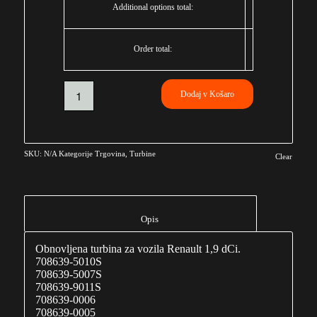
Additional options total:
Order total:
Dodaj v Košaro
SKU:
N/A
Kategorije
Trgovina
,
Turbine
Clear
						Opis					
Obnovljena turbina za vozila Renault 1,9 dCi.
708639-5010S
708639-5007S
708639-9011S
708639-0006
708639-0005