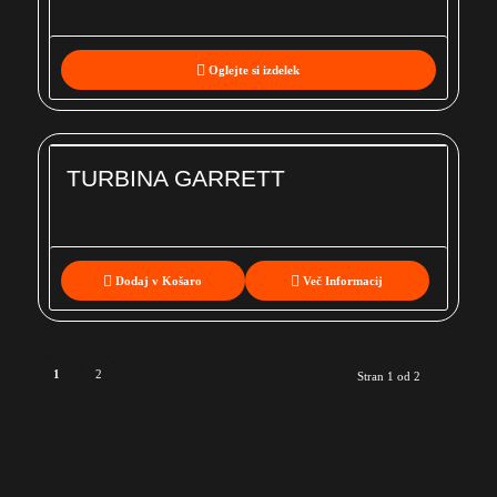
Oglejte si izdelek
TURBINA GARRETT
Dodaj v Košaro
Več Informacij
1
2
Stran 1 od 2